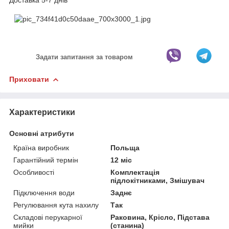
Задати запитання за товаром
Приховати
Характеристики
Основні атрибути
Країна виробник
Польща
Гарантійний термін
12 міс
Особливості
Комплектація
підлокітниками, Змішувач
Підключення води
Заднє
Регулювання кута нахилу
Так
Складові перукарної
Раковина, Крісло, Підстава
мийки
(станина)