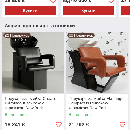
19 866
40 000
27 
₴
від
₴
Купити
Купити
Акційні пропозиції та новинки
Подарунок
Подарунок
Перукарська мийка Cheap
Перукарська мийка Flamingo
Flamingo із глибокою
Compact із глибокою
керамікою New York
керамікою New York
В наявності
В наявності
18 241
21 762
₴
₴