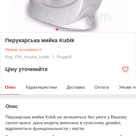
Перукарська мийка Kubik
Немає в наявності
Код: RM_moyka_kubik
Роздріб
Ціну уточнюйте
Опис
Характеристики
Доставка
Оплата
Умови п
Опис
Перукарська мийка Kubik не залишиться без уваги у Вашому
салоні краси, дана модель виконана в сучасному дизайні,
відрізняється функціональністю і якістю.