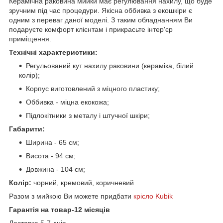
Керамічна раковина мийки має регулювання нахилу, що буде
зручним під час процедури. Якісна оббивка з екошкіри є
одним з переваг даної моделі. З таким обладнанням Ви
подаруєте комфорт клієнтам і прикрасьте інтер'єр
приміщення.
Технічні характеристики:
Регульований кут нахилу раковини (кераміка, білий
колір);
Корпус виготовлений з міцного пластику;
Оббивка - міцна екокожа;
Підлокітники з металу і штучної шкіри;
Габарити:
Ширина - 65 см;
Висота - 94 см;
Довжина - 104 см;
Колір:
чорний, кремовий, коричневий
Разом з мийкою Ви можете придбати
крісло Kubik
Гарантія на товар-12 місяців
Доставка 5-7 днів