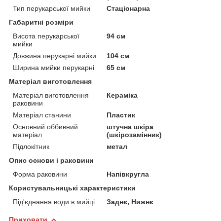
Тип перукарської мийки
Стаціонарна
Габаритні розміри
Висота перукарської
94 см
мийки
Довжина перукарні мийки
104 см
Ширина мийки перукарні
65 см
Матеріал виготовлення
Матеріал виготовлення
Кераміка
раковини
Матеріал станини
Пластик
Основний оббивний
штучна шкіра
матеріал
(шкірозамінник)
Підлокітник
метал
Опис основи і раковини
Форма раковини
Напівкругла
Користувальницькі характеристики
Під'єднання води в мийці
Заднє, Нижнє
Приховати