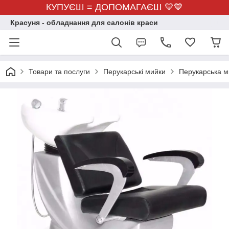
КУПУЄШ = ДОПОМАГАЄШ 💛💙
Красуня - обладнання для салонів краси
Товари та послуги
Перукарські мийки
Перукарська м