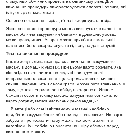
стимуляція обмінних процесів на клітинному рівні. Для
виконання процедури використовуються апаратні ролики, які
імітують рухи масажиста.
Основне показання – зріла, в'яла і зморшкувата шкіра.
Якщо дві останні процедури можна виконувати в салоні, то
масаж обличчя вакуумними банками в домашніх умовах
може проводитись. Апарат можна придбати в магазині і
навчитися його використовувати відповідно до інструкції.
Техніка виконання процедури
Багато хочуть дізнатися правила виконання вакуумного
масажу в домашніх умовах. При цьому варто розуміти, яка
відповідальність лежить на людині при відсутності
неправильного виконання, що загрожує появою синців і
синців. Звернувшись в салон краси, можна бути впевненим у
тому, що такі неприємності обійдуть стороною. Якщо є
бажання освоїти техніку масажу вакуумними банками, то
варто дотримуватися наступних рекомендацій:
1. В аптеці або спеціалізованому магазині необхідно
придбати вакуумні банки або прилад з насадками. Не варто
забувати про косметичному маслі, яке можна замінити
вазеліном. Їх необхідно наносити на шкіру обличчя перед
виконанням масажу.