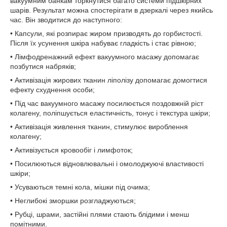
вакуумним банкам торкнутися багато системи підшкірних
шарів. Результат можна спостерігати в дзеркалі через якийсь
час. Він зводитися до наступного:
• Капсули, які розпирає жиром призводять до горбистості.
Після їх усунення шкіра набуває гладкість і стає рівною;
• Лімфодренажний ефект вакуумного масажу допомагає
позбутися набряків;
• Активізація жирових тканин ліполізу допомагає домогтися
ефекту схуднення особи;
• Під час вакуумного масажу посилюється поздовжній ріст
колагену, поліпшується еластичність, тонус і текстура шкіри;
• Активізація живлення тканин, стимулює вироблення
колагену;
• Активізується кровообіг і лимфоток;
• Посилюються відновлювальні і омолоджуючі властивості
шкіри;
• Усуваються темні кола, мішки під очима;
• Неглибокі зморшки розгладжуються;
• Рубці, шрами, застійні плями стають блідими і менш
помітними.