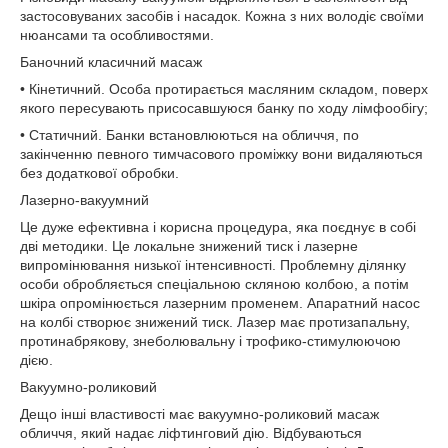
застосовуваних засобів і насадок. Кожна з них володіє своїми
нюансами та особливостями.
Баночний класичний масаж
• Кінетичний. Особа протирається масляним складом, поверх
якого пересувають присосавшуюся банку по ходу лімфообігу;
• Статичний. Банки встановлюються на обличчя, по
закінченню певного тимчасового проміжку вони видаляються
без додаткової обробки.
Лазерно-вакуумний
Це дуже ефективна і корисна процедура, яка поєднує в собі
дві методики. Це локальне знижений тиск і лазерне
випромінювання низької інтенсивності. Проблемну ділянку
особи обробляється спеціальною скляною колбою, а потім
шкіра опромінюється лазерним променем. Апаратний насос
на колбі створює знижений тиск. Лазер має протизапальну,
протинабрякову, знеболювальну і трофико-стимулюючою
дією.
Вакуумно-роликовий
Дещо інші властивості має вакуумно-роликовий масаж
обличчя, який надає ліфтинговий дію. Відбуваються