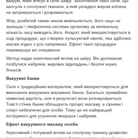
вакуум, який втягує в себе шкіру. Захоплення такої сили, що
капсула з сполучної тканини, в якій укладені жирові клітини,
не витримуються і розриваються.
Жир, розбитий таким чином вивільняється, його ніщо не
захищає і лімфатична система організму за мінімальну
кількість часу виводить його. Апарат, який використовується в
ході процедури, що створює пульсуючий хвилю, яка здійснює
масаж згідно з усіх напрямках. Ефект такої процедури
перевершує всі очікування.
Метод надає комплексний вплив на шкіру. Він допомагає
позбутися набряків, жирових відкладень і безлічі інших
бонусів.
Вакуумні банки
Скло є традиційним матеріалом, який використовується для
виконання вакуумних масажних банок. Багатьох приваблює
невисока вартість, але в результаті вони розчаровуються.
Товсті стінки банки збільшують процес масажу, а сірники і
спирт небезпечні для особи. Тому це не найкращий
інструмент для усунення зморшок і набряків.
Ефект вакуумного масажу особи
Агресивний і потужний вплив на сполучну тканину дозволяє