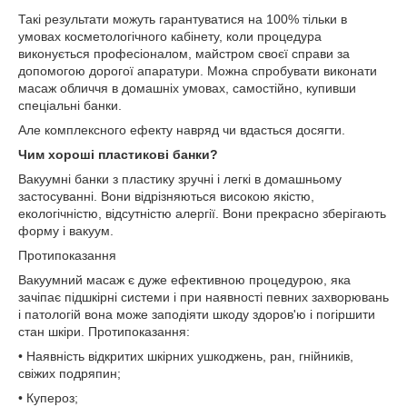
Такі результати можуть гарантуватися на 100% тільки в
умовах косметологічного кабінету, коли процедура
виконується професіоналом, майстром своєї справи за
допомогою дорогої апаратури. Можна спробувати виконати
масаж обличчя в домашніх умовах, самостійно, купивши
спеціальні банки.
Але комплексного ефекту навряд чи вдасться досягти.
Чим хороші пластикові банки?
Вакуумні банки з пластику зручні і легкі в домашньому
застосуванні. Вони відрізняються високою якістю,
екологічністю, відсутністю алергії. Вони прекрасно зберігають
форму і вакуум.
Протипоказання
Вакуумний масаж є дуже ефективною процедурою, яка
зачіпає підшкірні системи і при наявності певних захворювань
і патологій вона може заподіяти шкоду здоров'ю і погіршити
стан шкіри. Протипоказання:
• Наявність відкритих шкірних ушкоджень, ран, гнійників,
свіжих подряпин;
• Купероз;