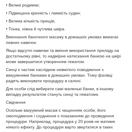
• Великі родимки;
• Підвищена крихкість і ламкість судин;
• Велика кількість прищів;
• Тонка, ніжна й чутлива шкіра.
Виконання баночного масажу в домашніх умовах вимагає
певних навичок.
Якщо відсутні навички та вміння використання приладу на
достатньому рівні, то надмірне натискання банкою на шкірі
може завершитися утворенням гематом.
Синці є частим наслідком невмілого поводження з
вакуумними банками в домашніх умовах. Тому фахівці
радять виконувати процедуру в салоні.
Для особи слід вибирати самі маленькі банки, в іншому
випадку результатом стануть синці та гематоми.
Свідчення
Оскільки вакуумний масаж є чищенням особи, його
омолодження і схуднення є показанням до проведення
процедури. Наприклад, процедура у 20 років не матиме
ніякого ефекту. До процедури варто звертатися в таких