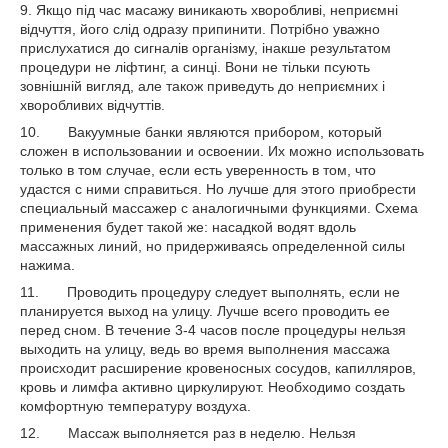
9. Якщо під час масажу виникають хворобливі, неприємні
відчуття, його слід одразу припинити. Потрібно уважно
прислухатися до сигналів організму, інакше результатом
процедури не ліфтинг, а синці. Вони не тільки псують
зовнішній вигляд, але також приведуть до неприємних і
хворобливих відчуттів.
10. Вакуумные банки являются прибором, который
сложен в использовании и освоении. Их можно использовать
только в том случае, если есть уверенность в том, что
удастся с ними справиться. Но лучше для этого приобрести
специальный массажер с аналогичными функциями. Схема
применения будет такой же: насадкой водят вдоль
массажных линий, но придерживаясь определенной силы
нажима.
11. Проводить процедуру следует выполнять, если не
планируется выход на улицу. Лучше всего проводить ее
перед сном. В течение 3-4 часов после процедуры нельзя
выходить на улицу, ведь во время выполнения массажа
происходит расширение кровеносных сосудов, капилляров,
кровь и лимфа активно циркулируют. Необходимо создать
комфортную температуру воздуха.
12. Массаж выполняется раз в неделю. Нельзя