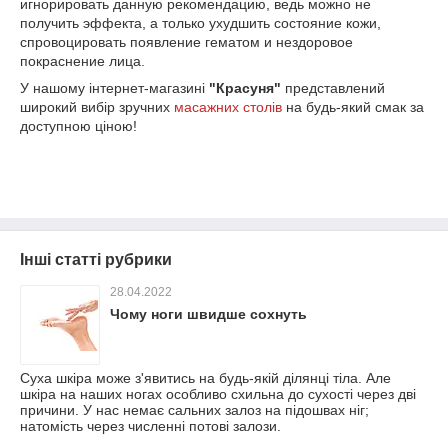
игнорировать данную рекомендацию, ведь можно не
получить эффекта, а только ухудшить состояние кожи,
спровоцировать появление гематом и нездоровое
покраснение лица.
У нашому інтернет-магазині
"Красуня"
представлений
широкий вибір зручних
масажних столів
на будь-який смак за
доступною ціною!
Інші статті рубрики
28.04.2022
Чому ноги швидше сохнуть
Суха шкіра може з'явитись на будь-якій ділянці тіла. Але
шкіра на наших ногах особливо схильна до сухості через дві
причини. У нас немає сальних залоз на підошвах ніг;
натомість через численні потові залози.