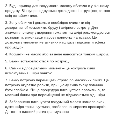
2. Будь-прилад для вакуумного масажу обличчя є у вільному
продажу. Він супроводжується докладною інструкцією, з якою
слід ознайомитися.
3. Зону обличчя і декольте необхідно очистити від
декоративної косметики, бруду і шкірного секрету. Для
зниження ризику утворення гематом на шкірі рекомендується
розпарити, виконавши парову ванночку на травах. Це
дозволить уникнути негативних наслідків і підсилити ефект
процедури.
4. Косметичне масло або вазелін наноситься тонким шаром.
5. Банки встановлюються по інструкції.
6. Самий відповідальний момент – це контроль сили
всмоктування шкіри банкою.
7. Банку потрібно переміщати строго по масажних лініях. Це
потрібно акуратно робити, при цьому сила тиску повинна
бути слабкою. Якщо процедура виконується правильно, то
масажні банки при переміщенні не відриваються від шкіри.
8. Заборонено виконувати вакуумний масаж навколо очей,
адже шкіра тонка, чутлива, позбавлена жирових прошарків.
До того ж високий ризик травмування.