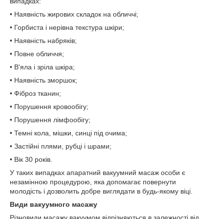
випадках:
• Наявність жирових складок на обличчі;
• Горбиста і нерівна текстура шкіри;
• Наявність набряків;
• Повне обличчя;
• В'яла і зріла шкіра;
• Наявність зморшок;
• Фіброз тканин;
• Порушення кровообігу;
• Порушення лімфообігу;
• Темні кола, мішки, синці під очима;
• Застійні плями, рубці і шрами;
• Вік 30 років.
У таких випадках апаратний вакуумний масаж особи є
незамінною процедурою, яка допомагає повернути
молодість і дозволить добре виглядати в будь-якому віці.
Види вакуумного масажу
Різновиди масажу вакуумом відрізняються в залежності від